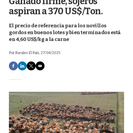
Ganado firme, sojeros
aspiran a 370 US$/Ton.
El precio de referencia para los novillos
gordos en buenos lotes y bien terminados está
en 4,60 US$/kg a la carne
Por
Rurales El País
, 27/04/2025
F
L
T
E
a
i
w
m
c
n
i
a
e
k
t
i
b
e
t
l
o
d
e
o
I
r
k
n