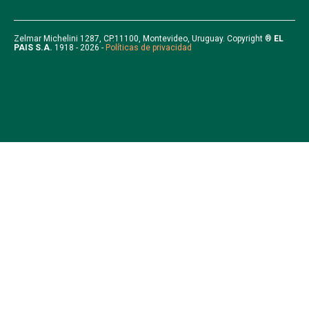
t
a
u
b
e
g
b
o
r
r
e
o
Zelmar Michelini 1287, CP.11100, Montevideo, Uruguay. Copyright ®
EL
PAIS S.A.
1918 - 2026 -
Políticas de privacidad
a
k
m