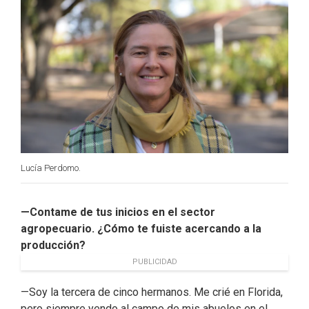
k
n
Lucía Perdomo.
—Contame de tus inicios en el sector
agropecuario. ¿Cómo te fuiste acercando a la
producción?
PUBLICIDAD
—Soy la tercera de cinco hermanos. Me crié en Florida,
pero siempre yendo al campo de mis abuelos en el