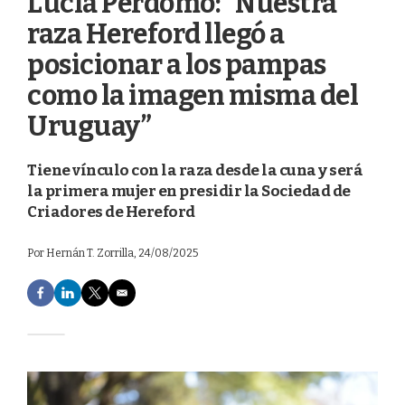
Lucía Perdomo: “Nuestra
raza Hereford llegó a
posicionar a los pampas
como la imagen misma del
Uruguay”
Tiene vínculo con la raza desde la cuna y será
la primera mujer en presidir la Sociedad de
Criadores de Hereford
Por
Hernán T. Zorrilla
, 24/08/2025
F
L
T
E
a
i
w
m
c
n
i
a
e
k
t
i
b
e
t
l
o
d
e
o
I
r