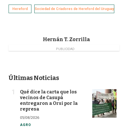
c
n
i
a
e
k
t
i
Hereford
Sociedad de Criadores de Hereford del Uruguay
b
e
t
l
o
d
e
o
I
r
k
n
Hernán T. Zorrilla
PUBLICIDAD
Últimas Noticias
Qué dice la carta que los
vecinos de Casupá
entregaron a Orsi por la
represa
05/08/2026
AGRO