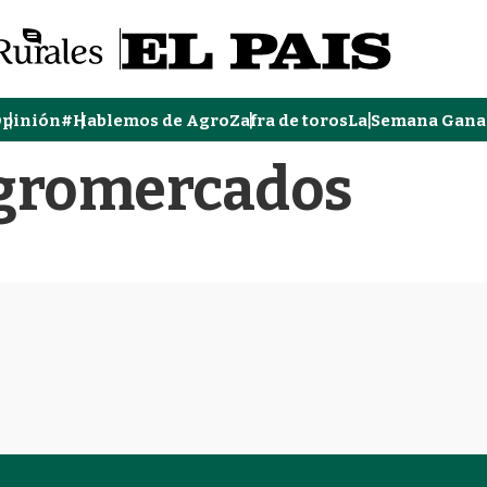
pinión
#Hablemos de Agro
Zafra de toros
La Semana Gana
Agromercados