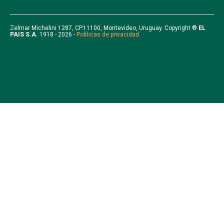
t
a
u
b
e
g
b
o
r
r
e
o
Zelmar Michelini 1287, CP.11100, Montevideo, Uruguay. Copyright ®
EL
PAIS S.A.
1918 - 2026 -
Políticas de privacidad
a
k
m