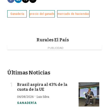
a
i
w
m
c
n
i
a
e
k
t
i
Ganadería
precio del ganado
mercado de haciendas
b
e
t
l
o
d
e
o
I
r
k
n
Rurales El País
PUBLICIDAD
Últimas Noticias
Brasil aspira al 43% de la
cuota de la UE
·
06/08/2026
Luis Silva
GANADERÍA