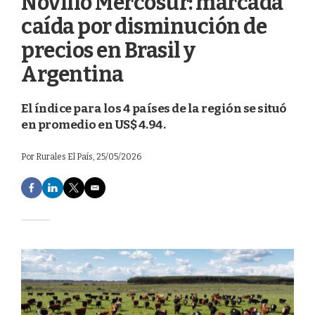
Novillo Mercosur: marcada
caída por disminución de
precios en Brasil y
Argentina
El índice para los 4 países de la región se situó
en promedio en US$ 4.94.
Por
Rurales El País
, 25/05/2026
F
L
T
E
a
i
w
m
c
n
i
a
e
k
t
i
b
e
t
l
o
d
e
o
I
r
k
n