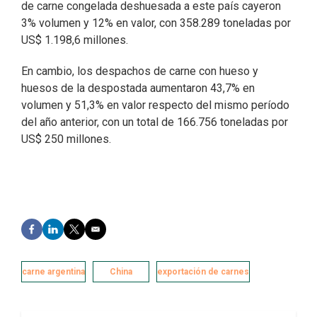
de carne congelada deshuesada a este país cayeron
3% volumen y 12% en valor, con 358.289 toneladas por
US$ 1.198,6 millones.
En cambio, los despachos de carne con hueso y
huesos de la despostada aumentaron 43,7% en
volumen y 51,3% en valor respecto del mismo período
del año anterior, con un total de 166.756 toneladas por
US$ 250 millones.
F
L
T
E
a
i
w
m
c
n
i
a
e
k
t
i
carne argentina
China
exportación de carnes
b
e
t
l
o
d
e
o
I
r