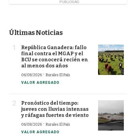
k
n
PUBLICIDAD
Últimas Noticias
República Ganadera: fallo
final contra el MGAP y el
BCU se conocerá recién en
al menos dos años
·
06/08/2026
Rurales El País
VALOR AGREGADO
Pronóstico del tiempo:
jueves con lluvias intensas
y ráfagas fuertes de viento
·
06/08/2026
Rurales El País
VALOR AGREGADO