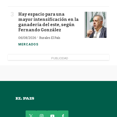
Hay espacio para una
mayor intensificación en la
ganadería del este, según
Fernando González
·
06/08/2026
Rurales El País
MERCADOS
PUBLICIDAD
t
i
y
f