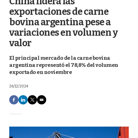
China lidera las
exportaciones de carne
bovina argentina pese a
variaciones en volumen y
valor
El principal mercado de la carne bovina
argentina representó el 78,8% del volumen
exportado en noviembre
26/12/2024
F
L
T
E
a
i
w
m
c
n
i
a
e
k
t
i
b
e
t
l
o
d
e
o
I
r