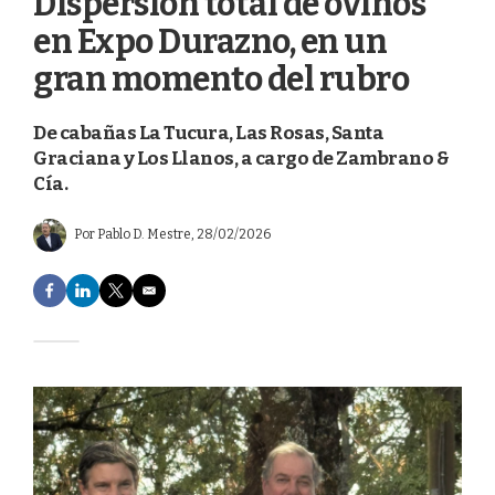
Dispersión total de ovinos
en Expo Durazno, en un
gran momento del rubro
De cabañas La Tucura, Las Rosas, Santa
Graciana y Los Llanos, a cargo de Zambrano &
Cía.
Por
Pablo D. Mestre
, 28/02/2026
F
L
T
E
a
i
w
m
c
n
i
a
e
k
t
i
b
e
t
l
o
d
e
o
I
r
k
n