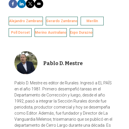
F
L
T
E
a
i
w
m
c
n
i
a
e
k
t
i
Alejandro Zambrano
Gerardo Zambrano
Merilín
b
e
t
l
o
d
e
Poll Dorset
Merino Australiano
Expo Durazno
o
I
r
k
n
Pablo D. Mestre
Pablo D. Mestre es editor de Rurales. Ingresó a EL PAÍS
en el año 1981. Primero desempeñó tareas en el
Departamento de Corrección y luego, desde el año
1992, pasó a integrar la Sección Rurales donde fue
periodista, productor comercial y hoy se desempeña
como Editor. Además, fue fundador y Director de La
Vanguardia Melense, trisemanario que se publicó en el
departamento de Cerro Largo durante una década. Es