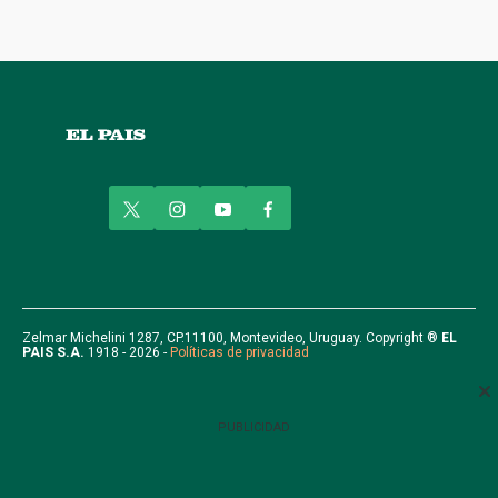
t
i
y
f
w
n
o
a
i
s
u
c
t
t
t
e
t
a
u
b
e
g
b
o
r
r
e
o
Zelmar Michelini 1287, CP.11100, Montevideo, Uruguay. Copyright ®
EL
PAIS S.A.
1918 - 2026 -
Políticas de privacidad
a
k
m
PUBLICIDAD