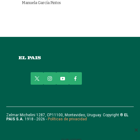
Manuela García Pintos
t
i
y
f
w
n
o
a
i
s
u
c
t
t
t
e
t
a
u
b
e
g
b
o
r
r
e
o
Zelmar Michelini 1287, CP.11100, Montevideo, Uruguay. Copyright ®
EL
PAIS S.A.
1918 - 2026 -
Políticas de privacidad
a
k
m