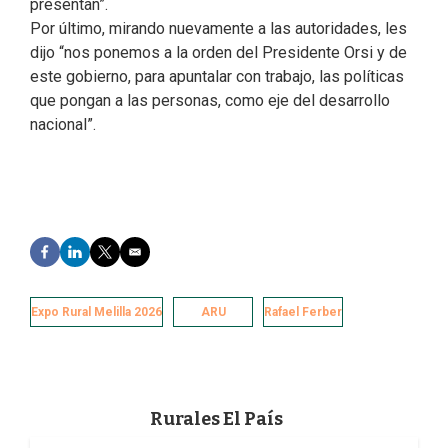
presentan”.
Por último, mirando nuevamente a las autoridades, les
dijo “nos ponemos a la orden del Presidente Orsi y de
este gobierno, para apuntalar con trabajo, las políticas
que pongan a las personas, como eje del desarrollo
nacional”.
F
L
T
E
a
i
w
m
c
n
i
a
e
k
t
i
Expo Rural Melilla 2026
ARU
Rafael Ferber
b
e
t
l
o
d
e
o
I
r
k
n
Rurales El País