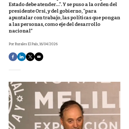
Estado debe atender…". Y se puso a la orden del
presidente Orsi, y del gobierno, "para
apuntalar con trabajo, las políticas que pongan
a las personas, como eje del desarrollo
nacional”
Por
Rurales El País
, 16/04/2026
F
L
T
E
a
i
w
m
c
n
i
a
e
k
t
i
b
e
t
l
o
d
e
o
I
r
k
n