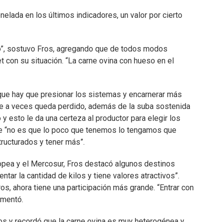
nelada en los últimos indicadores, un valor por cierto
so”, sostuvo Fros, agregando que de todos modos
 con su situación. “La carne ovina con hueso en el
que hay que presionar los sistemas y encarnerar más
que a veces queda perdido, además de la suba sostenida
 esto le da una certeza al productor para elegir los
ue “no es que lo poco que tenemos lo tengamos que
tructurados y tener más”.
ropea y el Mercosur, Fros destacó algunos destinos
ar la cantidad de kilos y tiene valores atractivos”.
os, ahora tiene una participación más grande. “Entrar con
omentó.
os y recordó que la carne ovina es muy heterogénea y