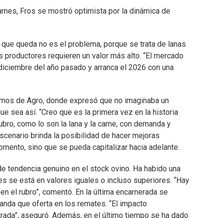
rnes, Fros se mostró optimista por la dinámica de
k que queda no es el problema, porque se trata de lanas
 productores requieren un valor más alto. “El mercado
diciembre del año pasado y arranca el 2026 con una
lemos de Agro, donde expresó que no imaginaba un
ue sea así. “Creo que es la primera vez en la historia
bro, como lo son la lana y la carne, con demanda y
cenario brinda la posibilidad de hacer mejoras
omento, sino que se pueda capitalizar hacia adelante.
e tendencia genuino en el stock ovino. Ha habido una
res se está en valores iguales o incluso superiores. “Hay
 el rubro”, comentó. En la última encarnerada se
nda que oferta en los remates. “El impacto
urada”, aseguró. Además, en el último tiempo se ha dado