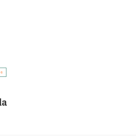
os
la