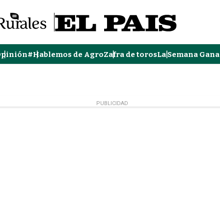
pinión
#Hablemos de Agro
Zafra de toros
La Semana Gana
PUBLICIDAD