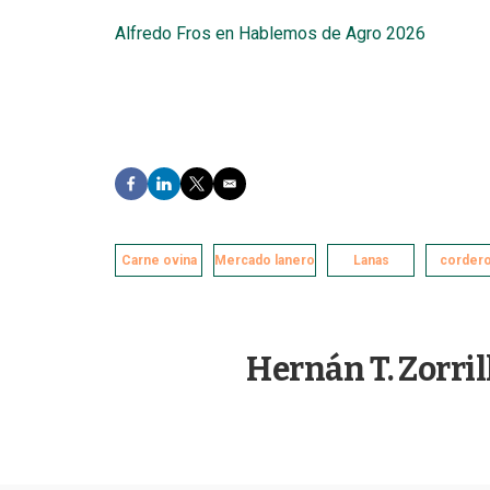
Alfredo Fros en Hablemos de Agro 2026
F
L
T
E
a
i
w
m
c
n
i
a
e
k
t
i
Carne ovina
b
e
t
Mercado lanero
l
Lanas
corder
o
d
e
o
I
r
k
n
Hernán T. Zorril