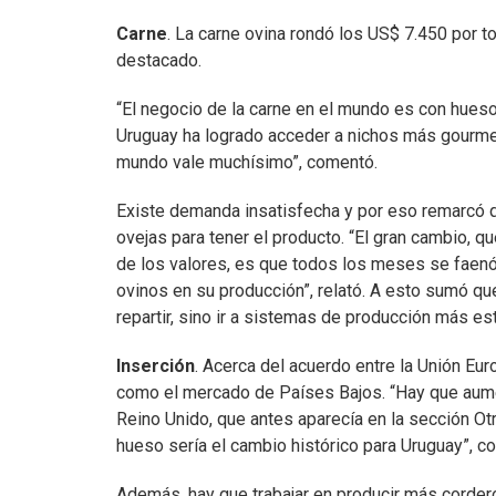
Carne
. La carne ovina rondó los US$ 7.450 por to
destacado.
“El negocio de la carne en el mundo es con hue
Uruguay ha logrado acceder a nichos más gourmet
mundo vale muchísimo”, comentó.
Existe demanda insatisfecha y por eso remarcó 
ovejas para tener el producto. “El gran cambio, 
de los valores, es que todos los meses se faenó y
ovinos en su producción”, relató. A esto sumó q
repartir, sino ir a sistemas de producción más es
Inserción
. Acerca del acuerdo entre la Unión Eu
como el mercado de Países Bajos. “Hay que aument
Reino Unido, que antes aparecía en la sección Otr
hueso sería el cambio histórico para Uruguay”, c
Además, hay que trabajar en producir más corder