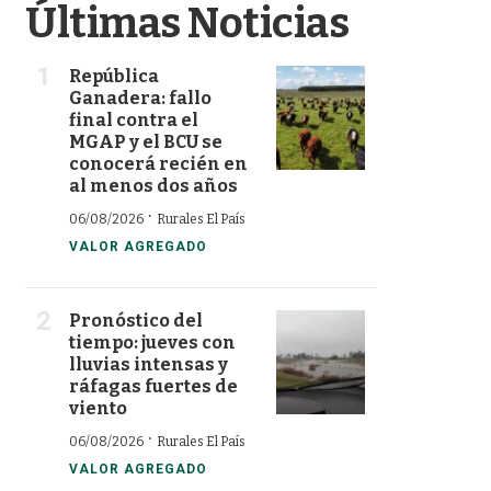
Últimas Noticias
República
Ganadera: fallo
final contra el
MGAP y el BCU se
conocerá recién en
al menos dos años
·
06/08/2026
Rurales El País
VALOR AGREGADO
Pronóstico del
tiempo: jueves con
lluvias intensas y
ráfagas fuertes de
viento
·
06/08/2026
Rurales El País
VALOR AGREGADO