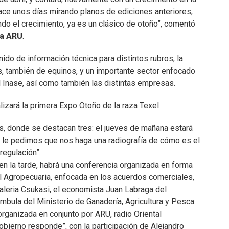
ace unos días mirando planos de ediciones anteriores,
do el crecimiento, ya es un clásico de otoño”, comentó
la ARU
.
nido de información técnica para distintos rubros, la
es, también de equinos, y un importante sector enfocado
 Inase, así como también las distintas empresas.
lizará la primera Expo Otoño de la raza Texel
s, donde se destacan tres: el jueves de mañana estará
en le pedimos que nos haga una radiografía de cómo es el
regulación”.
en la tarde, habrá una conferencia organizada en forma
al Agropecuaria, enfocada en los acuerdos comerciales,
Valeria Csukasi, el economista Juan Labraga del
bula del Ministerio de Ganadería, Agricultura y Pesca.
 organizada en conjunto por ARU, radio Oriental
obierno responde”, con la participación de Alejandro