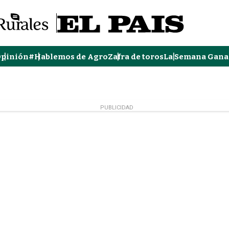
pinión
#Hablemos de Agro
Zafra de toros
La Semana Gana
PUBLICIDAD