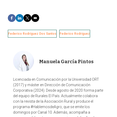
F
L
T
E
a
i
w
m
c
n
i
a
e
k
t
i
Federico Rodríguez Dos Santos
Federico Rodríguez
b
e
t
l
o
d
e
o
I
r
k
n
Manuela García Pintos
Licenciada en Comunicación por la Universidad ORT
(2017) y máster en Dirección de Comunicación
Corporativa (2024). Desde agosto de 2020 forma parte
del equipo de Rurales El País. Actualmente colabora
con la revista de la Asociación Rural y produce el
programa #HablemosdeAgro, que se emite los
domingos por Canal 10. Además, acompaña a