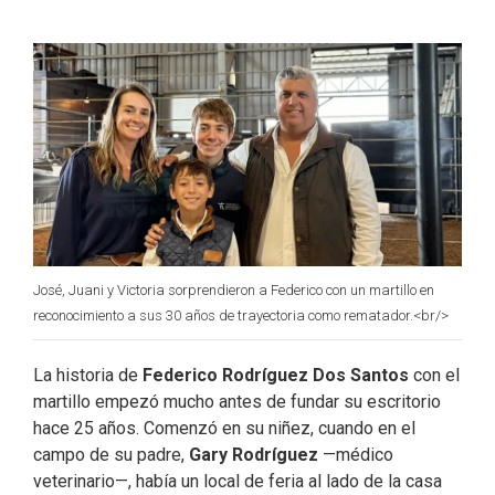
e
k
t
i
b
e
t
l
o
d
e
o
I
r
k
n
José, Juani y Victoria sorprendieron a Federico con un martillo en
reconocimiento a sus 30 años de trayectoria como rematador.<br/>
La historia de
Federico Rodríguez Dos Santos
con el
martillo empezó mucho antes de fundar su escritorio
hace 25 años. Comenzó en su niñez, cuando en el
campo de su padre,
Gary Rodríguez
—médico
veterinario—, había un local de feria al lado de la casa