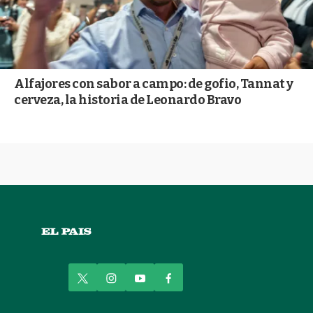
Alfajores con sabor a campo: de gofio, Tannat y
cerveza, la historia de Leonardo Bravo
t
i
y
f
w
n
o
a
i
s
u
c