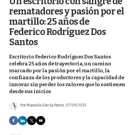
Un escritorio con sangre de
rematadores y pasión por el
martillo: 25 años de
Federico Rodríguez Dos
Santos
Escritorio Federico Rodríguez Dos Santos
celebra 25 años de trayectoria, un camino
marcado por la pasión por el martillo, la
confianza de los productores y la capacidad de
innovar sin perder los valores que lo sostienen
desde sus inicios
Por
Manuela García Pintos
, 07/09/2025
F
L
T
E
a
i
w
m
c
n
i
a