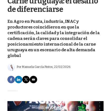
Carne uruguaya: el desafío
de diferenciarse
En Agro en Punta, industria, INAC y
productores coincidieron en que la
certificación, la calidad y la integración de la
cadena serán claves para consolidar el
posicionamiento internacional de la carne
uruguaya en un escenario de alta demanda
global
Por
Manuela García Pintos
, 22/02/2026
F
L
T
E
a
i
w
m
c
n
i
a
e
k
t
i
b
e
t
l
o
d
e
o
I
r