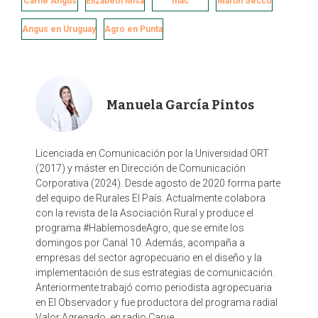
Carne Angus
Elizabeth Misa
Inac
Martín Secco
b
e
t
l
o
d
e
Angus en Uruguay
Agro en Punta
o
I
r
k
n
Manuela García Pintos
Licenciada en Comunicación por la Universidad ORT
(2017) y máster en Dirección de Comunicación
Corporativa (2024). Desde agosto de 2020 forma parte
del equipo de Rurales El País. Actualmente colabora
con la revista de la Asociación Rural y produce el
programa #HablemosdeAgro, que se emite los
domingos por Canal 10. Además, acompaña a
empresas del sector agropecuario en el diseño y la
implementación de sus estrategias de comunicación.
Anteriormente trabajó como periodista agropecuaria
en El Observador y fue productora del programa radial
Valor Agregado, en radio Carve.