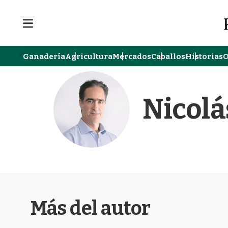
M
e
n
u
Ganadería
Agricultura
Mercados
Caballos
Historias
O
Nicolá
Más del autor