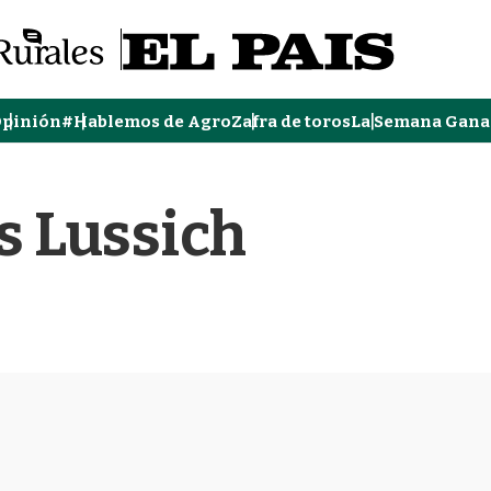
pinión
#Hablemos de Agro
Zafra de toros
La Semana Gana
s Lussich