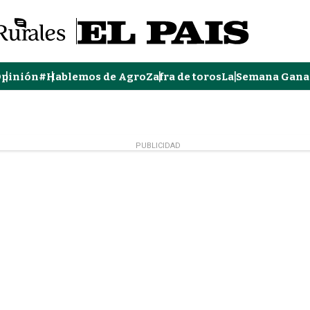
pinión
#Hablemos de Agro
Zafra de toros
La Semana Gana
PUBLICIDAD