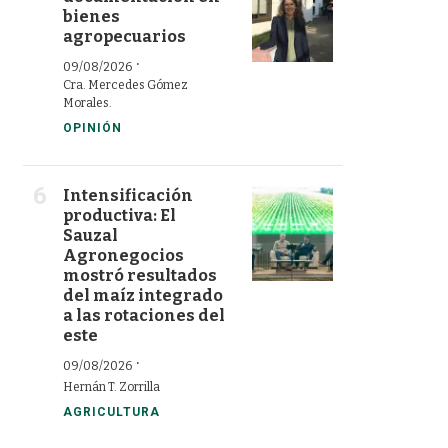
bienes
agropecuarios
·
09/08/2026
Cra. Mercedes Gómez
Morales.
OPINIÓN
Intensificación
productiva: El
Sauzal
Agronegocios
mostró resultados
del maíz integrado
a las rotaciones del
este
·
09/08/2026
Hernán T. Zorrilla
AGRICULTURA