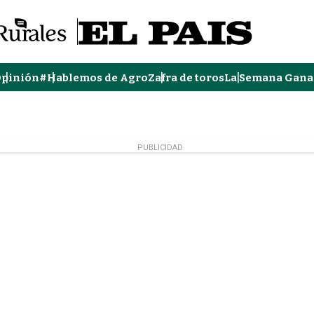
pinión
#Hablemos de Agro
Zafra de toros
La Semana Gana
PUBLICIDAD