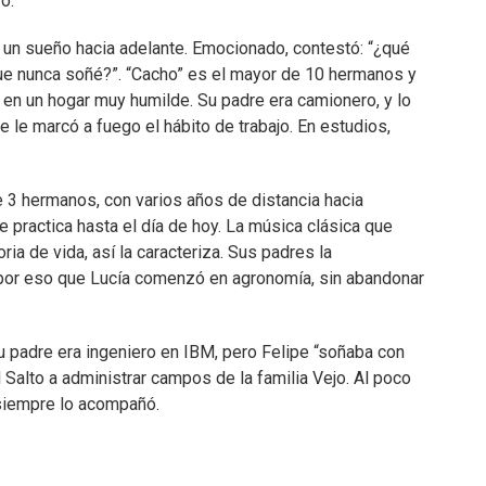
o.
or un sueño hacia adelante. Emocionado, contestó: “¿qué
ue nunca soñé?”. “Cacho” es el mayor de 10 hermanos y
o, en un hogar muy humilde. Su padre era camionero, y lo
 le marcó a fuego el hábito de trabajo. En estudios,
e 3 hermanos, con varios años de distancia hacia
ue practica hasta el día de hoy. La música clásica que
ria de vida, así la caracteriza. Sus padres la
es por eso que Lucía comenzó en agronomía, sin abandonar
u padre era ingeniero en IBM, pero Felipe “soñaba con
l Salto a administrar campos de la familia Vejo. Al poco
 siempre lo acompañó.