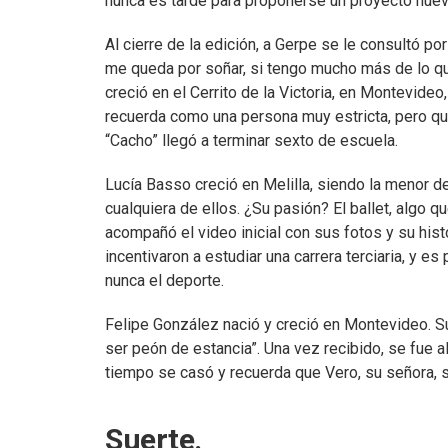
nunca es tarde para proponerse un proyecto nuev
Al cierre de la edición, a Gerpe se le consultó p
me queda por soñar, si tengo mucho más de lo q
creció en el Cerrito de la Victoria, en Montevide
recuerda como una persona muy estricta, pero que
“Cacho” llegó a terminar sexto de escuela.
Lucía Basso creció en Melilla, siendo la menor d
cualquiera de ellos. ¿Su pasión? El ballet, algo q
acompañó el video inicial con sus fotos y su histo
incentivaron a estudiar una carrera terciaria, y 
nunca el deporte.
Felipe González nació y creció en Montevideo. S
ser peón de estancia”. Una vez recibido, se fue a
tiempo se casó y recuerda que Vero, su señora,
Suerte.