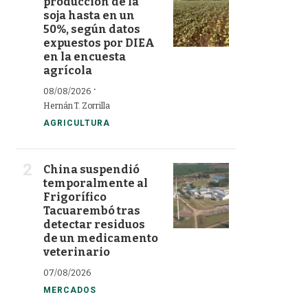
producción de la
soja hasta en un
50%, según datos
expuestos por DIEA
en la encuesta
agrícola
·
08/08/2026
Hernán T. Zorrilla
AGRICULTURA
China suspendió
temporalmente al
Frigorífico
Tacuarembó tras
detectar residuos
de un medicamento
veterinario
07/08/2026
MERCADOS