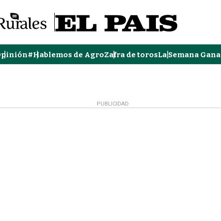
pinión
#Hablemos de Agro
Zafra de toros
La Semana Gana
PUBLICIDAD