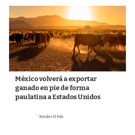
a
k
m
México volverá a exportar
ganado en pie de forma
paulatina a Estados Unidos
·
03/08/2026
Rurales El País
VALOR AGREGADO