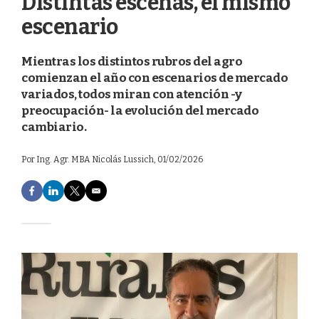
Distintas escenas, el mismo
escenario
Mientras los distintos rubros del agro
comienzan el año con escenarios de mercado
variados, todos miran con atención -y
preocupación- la evolución del mercado
cambiario.
Por
Ing. Agr. MBA Nicolás Lussich
, 01/02/2026
F
L
T
E
a
i
w
m
c
n
i
a
e
k
t
i
b
e
t
l
o
d
e
o
I
r
k
n