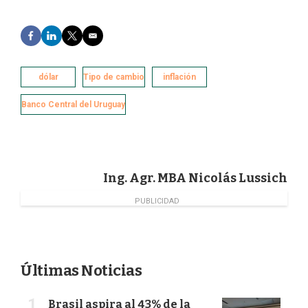
F
L
T
E
a
i
w
m
c
n
i
a
e
k
t
i
dólar
Tipo de cambio
inflación
b
e
t
l
o
d
e
Banco Central del Uruguay
o
I
r
k
n
Ing. Agr. MBA Nicolás Lussich
PUBLICIDAD
Últimas Noticias
Brasil aspira al 43% de la