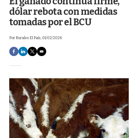
El ganado continúa firme,
dólar rebota con medidas
tomadas por el BCU
Por
Rurales El País
, 01/02/2026
F
L
T
E
a
i
w
m
c
n
i
a
e
k
t
i
b
e
t
l
o
d
e
o
I
r
k
n