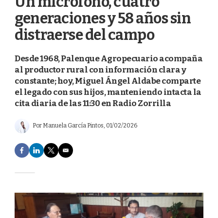
Un micrófono, cuatro
generaciones y 58 años sin
distraerse del campo
Desde 1968, Palenque Agropecuario acompaña
al productor rural con información clara y
constante; hoy, Miguel Ángel Aldabe comparte
el legado con sus hijos, manteniendo intacta la
cita diaria de las 11:30 en Radio Zorrilla
Por
Manuela García Pintos
, 01/02/2026
F
L
T
E
a
i
w
m
c
n
i
a
e
k
t
i
b
e
t
l
o
d
e
o
I
r
k
n