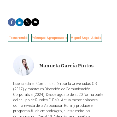
F
L
T
E
a
i
w
m
c
n
i
a
e
k
t
i
Tacuarembó
Palenque Agropecuario
Miguel Ángel Aldabe
b
e
t
l
o
d
e
o
I
r
k
n
Manuela García Pintos
Licenciada en Comunicación por la Universidad ORT
(2017) y máster en Dirección de Comunicación
Corporativa (2024). Desde agosto de 2020 forma parte
del equipo de Rurales El País. Actualmente colabora
con la revista de la Asociación Rural y produce el
programa #HablemosdeAgro, que se emite los
domingos por Canal 10. Además, acompaña a