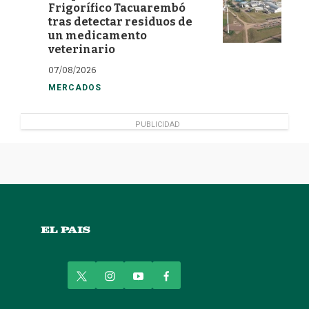
Frigorífico Tacuarembó
tras detectar residuos de
un medicamento
veterinario
07/08/2026
MERCADOS
PUBLICIDAD
t
i
y
f
w
n
o
a
i
s
u
c