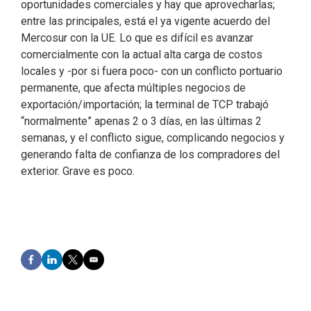
oportunidades comerciales y hay que aprovecharlas;
entre las principales, está el ya vigente acuerdo del
Mercosur con la UE. Lo que es difícil es avanzar
comercialmente con la actual alta carga de costos
locales y -por si fuera poco- con un conflicto portuario
permanente, que afecta múltiples negocios de
exportación/importación; la terminal de TCP trabajó
“normalmente” apenas 2 o 3 días, en las últimas 2
semanas, y el conflicto sigue, complicando negocios y
generando falta de confianza de los compradores del
exterior. Grave es poco.
F
L
T
E
a
i
w
m
c
n
i
a
e
k
t
i
b
e
t
l