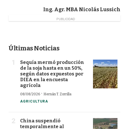
o
d
e
Ing. Agr. MBA Nicolás Lussich
o
I
r
k
n
PUBLICIDAD
Últimas Noticias
Sequía mermó producción
de la soja hasta en un 50%,
según datos expuestos por
DIEA en la encuesta
agrícola
·
08/08/2026
Hernán T. Zorrilla
AGRICULTURA
China suspendió
temporalmente al