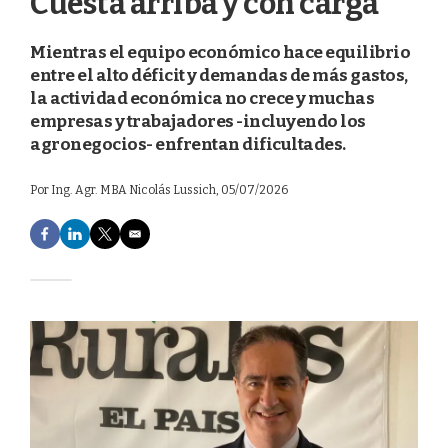
Cuesta arriba y con carga
Mientras el equipo económico hace equilibrio
entre el alto déficit y demandas de más gastos,
la actividad económica no crece y muchas
empresas y trabajadores -incluyendo los
agronegocios- enfrentan dificultades.
Por
Ing. Agr. MBA Nicolás Lussich
, 05/07/2026
F
L
T
E
a
i
w
m
c
n
i
a
e
k
t
i
b
e
t
l
o
d
e
o
I
r
k
n