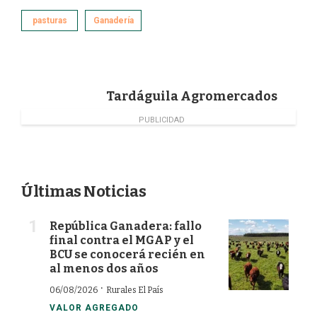
c
n
i
a
e
k
t
i
pasturas
Ganadería
b
e
t
l
o
d
e
o
I
r
k
n
Tardáguila Agromercados
PUBLICIDAD
Últimas Noticias
República Ganadera: fallo
final contra el MGAP y el
BCU se conocerá recién en
al menos dos años
·
06/08/2026
Rurales El País
VALOR AGREGADO