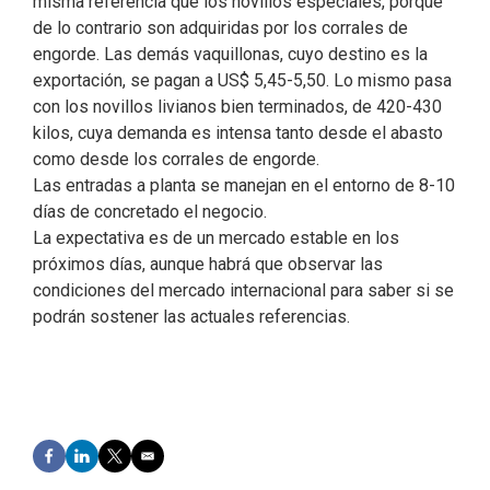
misma referencia que los novillos especiales, porque
de lo contrario son adquiridas por los corrales de
engorde. Las demás vaquillonas, cuyo destino es la
exportación, se pagan a US$ 5,45-5,50. Lo mismo pasa
con los novillos livianos bien terminados, de 420-430
kilos, cuya demanda es intensa tanto desde el abasto
como desde los corrales de engorde.
Las entradas a planta se manejan en el entorno de 8-10
días de concretado el negocio.
La expectativa es de un mercado estable en los
próximos días, aunque habrá que observar las
condiciones del mercado internacional para saber si se
podrán sostener las actuales referencias.
F
L
T
E
a
i
w
m