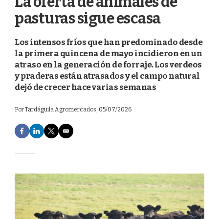
La oferta de animales de
pasturas sigue escasa
Los intensos fríos que han predominado desde
la primera quincena de mayo incidieron en un
atraso en la generación de forraje. Los verdeos
y praderas están atrasados y el campo natural
dejó de crecer hace varias semanas
Por
Tardáguila Agromercados
, 05/07/2026
F
L
T
E
a
i
w
m
c
n
i
a
e
k
t
i
b
e
t
l
o
d
e
o
I
r
k
n