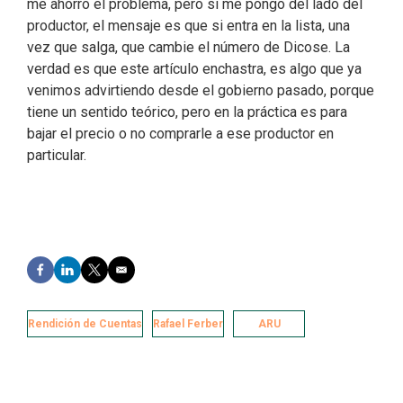
me ahorro el problema, pero si me pongo del lado del
productor, el mensaje es que si entra en la lista, una
vez que salga, que cambie el número de Dicose. La
verdad es que este artículo enchastra, es algo que ya
venimos advirtiendo desde el gobierno pasado, porque
tiene un sentido teórico, pero en la práctica es para
bajar el precio o no comprarle a ese productor en
particular.
F
L
T
E
a
i
w
m
c
n
i
a
e
k
t
i
Rendición de Cuentas
Rafael Ferber
ARU
b
e
t
l
o
d
e
o
I
r
k
n