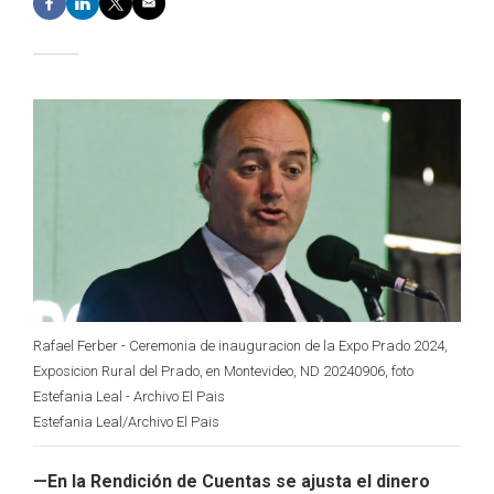
a
i
w
m
c
n
i
a
e
k
t
i
b
e
t
l
o
d
e
o
I
r
k
n
Rafael Ferber - Ceremonia de inauguracion de la Expo Prado 2024,
Exposicion Rural del Prado, en Montevideo, ND 20240906, foto
Estefania Leal - Archivo El Pais
Estefania Leal/Archivo El Pais
—En la Rendición de Cuentas se ajusta el dinero