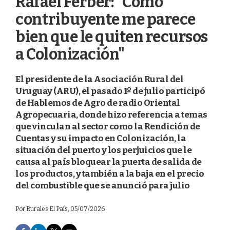
Rafael Ferber: “Como
contribuyente me parece
bien que le quiten recursos
a Colonización"
El presidente de la Asociación Rural del
Uruguay (ARU), el pasado 1º de julio participó
de Hablemos de Agro de radio Oriental
Agropecuaria, donde hizo referencia a temas
que vinculan al sector como la Rendición de
Cuentas y su impacto en Colonización, la
situación del puerto y los perjuicios que le
causa al país bloquear la puerta de salida de
los productos, y también a la baja en el precio
del combustible que se anunció para julio
Por
Rurales El País
, 05/07/2026
F
L
T
E