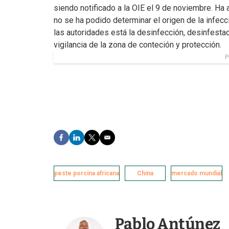
siendo notificado a la OIE el 9 de noviembre. Ha
no se ha podido determinar el origen de la infec
las autoridades está la desinfección, desinfestac
vigilancia de la zona de conteción y protección.
P
F
L
T
E
a
i
w
m
c
n
i
a
e
k
t
i
peste porcina africana
b
e
t
l
China
mercado mundial
o
d
e
o
I
r
k
n
Pablo Antúnez