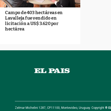
Campo de 403 hectáreas en
Lavalleja fue vendido en
licitación a US$ 3.620 por
hectárea
Zelmar Michelini 1287, CP.11100, Montevideo, Uruguay. Copyright ®
E