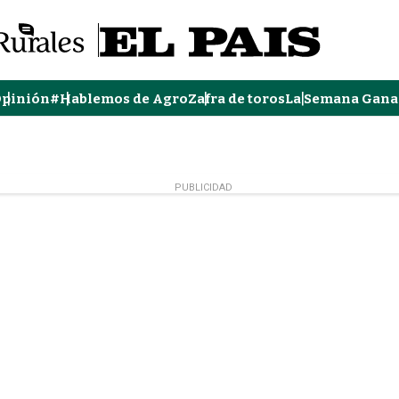
pinión
#Hablemos de Agro
Zafra de toros
La Semana Gana
PUBLICIDAD