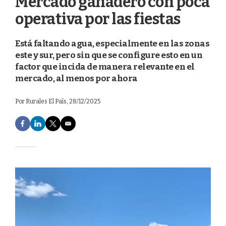
Mercado ganadero con poca
operativa por las fiestas
Está faltando agua, especialmente en las zonas
este y sur, pero sin que se configure esto en un
factor que incida de manera relevante en el
mercado, al menos por ahora
Por
Rurales El País
, 28/12/2025
F
L
T
E
a
i
w
m
c
n
i
a
e
k
t
i
b
e
t
l
o
d
e
o
I
r
k
n