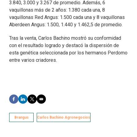
3.840, 3.000 y 3.267 de promedio. Además, 6
vaquillonas más de 2 años: 1.380 cada una, 8
vaquillonas Red Angus: 1.500 cada una y 8 vaquillonas
Aberdeen Angus: 1.500, 1.440 y 1.462,5 de promedio.
Tras la venta, Carlos Bachino mostró su conformidad
con el resultado logrado y destacó la dispersión de
esta genética seleccionada por los hermanos Perdomo
entre varios criadores.
F
L
T
E
a
i
w
m
c
n
i
a
e
k
t
i
Brangus
Carlos Bachino Agronegocios
b
e
t
l
o
d
e
o
I
r