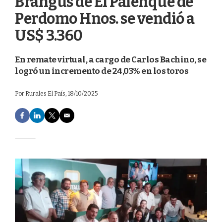
Brangus de El Palenque de
Perdomo Hnos. se vendió a
US$ 3.360
En remate virtual, a cargo de Carlos Bachino, se
logró un incremento de 24,03% en los toros
Por
Rurales El País
, 18/10/2025
F
L
T
E
a
i
w
m
c
n
i
a
e
k
t
i
b
e
t
l
o
d
e
o
I
r
k
n