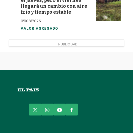
el jueves, pero el viernes
llegará un cambio con aire
frío y tiempo estable
05/08/2026
VALOR AGREGADO
PUBLICIDAD
t
i
y
f
w
n
o
a
i
s
u
c
t
t
t
e
t
a
u
b