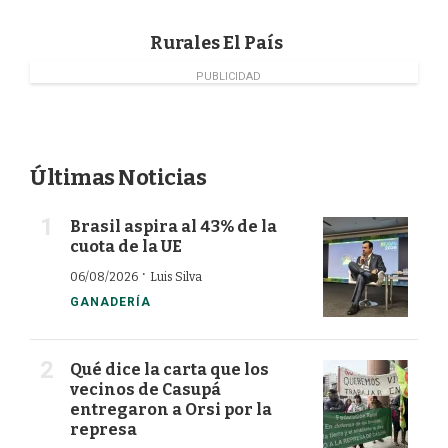
k
n
Rurales El País
PUBLICIDAD
Últimas Noticias
Brasil aspira al 43% de la
cuota de la UE
·
06/08/2026
Luis Silva
GANADERÍA
Qué dice la carta que los
vecinos de Casupá
entregaron a Orsi por la
represa