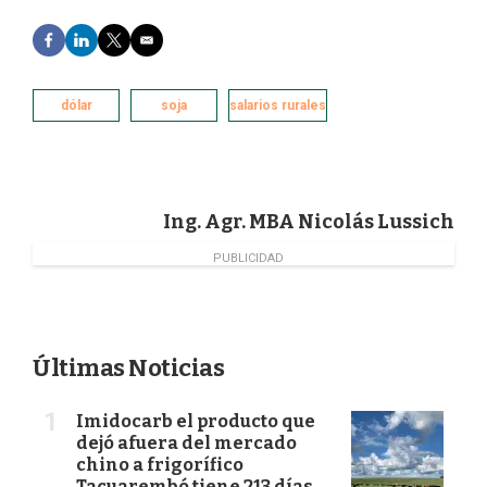
F
L
T
E
a
i
w
m
c
n
i
a
e
k
t
i
dólar
soja
salarios rurales
b
e
t
l
o
d
e
o
I
r
k
n
Ing. Agr. MBA Nicolás Lussich
PUBLICIDAD
Últimas Noticias
Imidocarb el producto que
dejó afuera del mercado
chino a frigorífico
Tacuarembó tiene 213 días