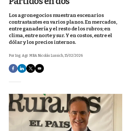
Partidos en dos
Los agronegocios muestran escenarios
contrastantes en varios planos. En mercados,
entre ganadería y el resto de los rubros; en
clima, entre norte y sur. Y en costos, entre el
dólar y los precios internos.
Por
Ing. Agr. MBA Nicolás Lussich
, 15/02/2026
F
L
T
E
a
i
w
m
c
n
i
a
e
k
t
i
b
e
t
l
o
d
e
o
I
r
k
n