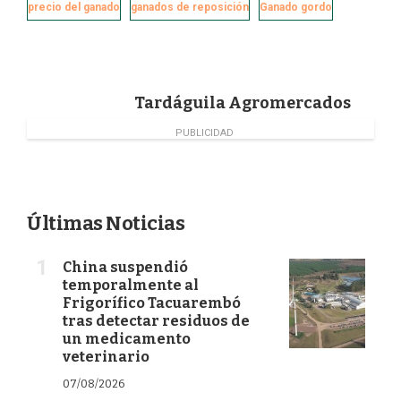
e
k
t
i
precio del ganado
ganados de reposición
Ganado gordo
b
e
t
l
o
d
e
o
I
r
k
n
Tardáguila Agromercados
PUBLICIDAD
Últimas Noticias
China suspendió
temporalmente al
Frigorífico Tacuarembó
tras detectar residuos de
un medicamento
veterinario
07/08/2026