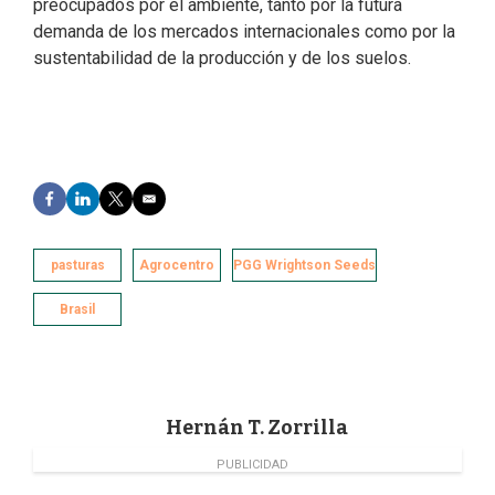
preocupados por el ambiente, tanto por la futura
demanda de los mercados internacionales como por la
sustentabilidad de la producción y de los suelos.
F
L
T
E
a
i
w
m
c
n
i
a
e
k
t
i
pasturas
Agrocentro
PGG Wrightson Seeds
b
e
t
l
o
d
e
Brasil
o
I
r
k
n
Hernán T. Zorrilla
PUBLICIDAD