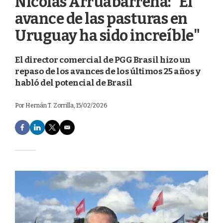
Nicolás Arruabarrena: "El
avance de las pasturas en
Uruguay ha sido increíble"
El director comercial de PGG Brasil hizo un
repaso de los avances de los últimos 25 años y
habló del potencial de Brasil
Por
Hernán T. Zorrilla
, 15/02/2026
F
L
T
E
a
i
w
m
c
n
i
a
e
k
t
i
b
e
t
l
o
d
e
o
I
r
k
n