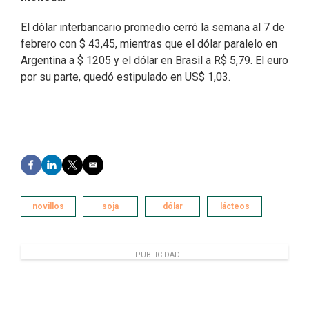
El dólar interbancario promedio cerró la semana al 7 de
febrero con $ 43,45, mientras que el dólar paralelo en
Argentina a $ 1205 y el dólar en Brasil a R$ 5,79. El euro
por su parte, quedó estipulado en US$ 1,03.
F
L
T
E
a
i
w
m
c
n
i
a
e
k
t
i
novillos
soja
dólar
lácteos
b
e
t
l
o
d
e
o
I
r
k
n
PUBLICIDAD