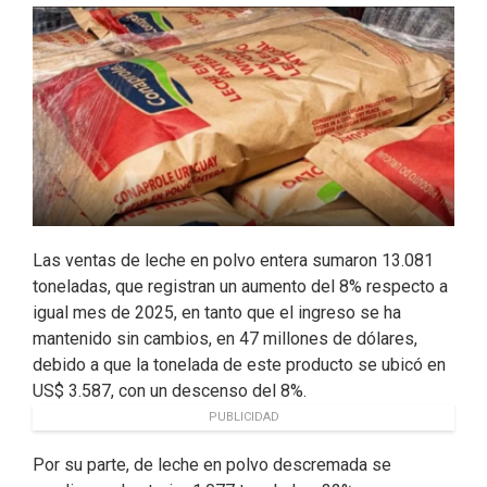
o
d
e
o
I
r
k
n
Las ventas de leche en polvo entera sumaron 13.081
toneladas, que registran un aumento del 8% respecto a
igual mes de 2025, en tanto que el ingreso se ha
mantenido sin cambios, en 47 millones de dólares,
debido a que la tonelada de este producto se ubicó en
US$ 3.587, con un descenso del 8%.
PUBLICIDAD
Por su parte, de leche en polvo descremada se