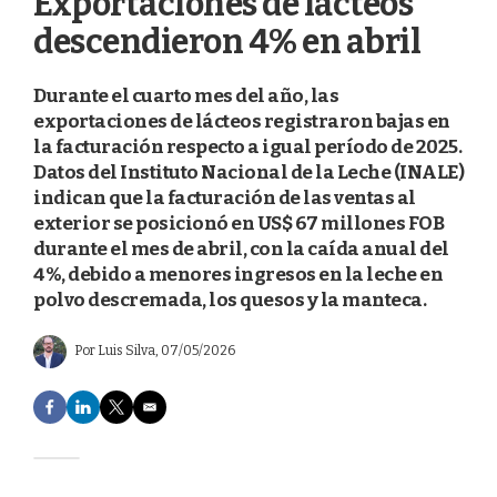
Exportaciones de lácteos
descendieron 4% en abril
Durante el cuarto mes del año, las
exportaciones de lácteos registraron bajas en
la facturación respecto a igual período de 2025.
Datos del Instituto Nacional de la Leche (INALE)
indican que la facturación de las ventas al
exterior se posicionó en US$ 67 millones FOB
durante el mes de abril, con la caída anual del
4%, debido a menores ingresos en la leche en
polvo descremada, los quesos y la manteca.
Por
Luis Silva
, 07/05/2026
F
L
T
E
a
i
w
m
c
n
i
a
e
k
t
i
b
e
t
l