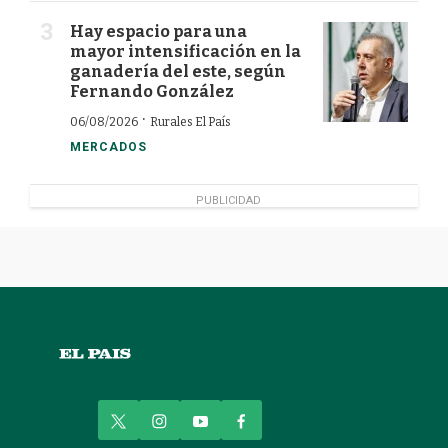
Hay espacio para una
mayor intensificación en la
ganadería del este, según
Fernando González
·
06/08/2026
Rurales El País
MERCADOS
PUBLICIDAD
t
i
y
f
w
n
o
a