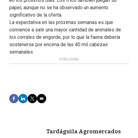
en los próximos días. Los fríos también juegan su
papel, aunque no se ha observado un aumento
significativo de la oferta.
La expectativa en las próximas semanas es que
comience a salir una mayor cantidad de animales de
los corrales de engorde, por lo que la faena debería
sostenerse por encima de las 40 mil cabezas
semanales.
PUBLICIDAD
F
L
T
E
a
i
w
m
c
n
i
a
e
k
t
i
b
e
t
l
o
d
e
Tardáguila Agromercados
o
I
r