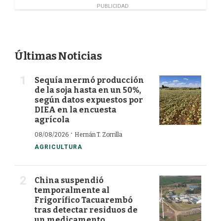
k
n
PUBLICIDAD
Últimas Noticias
Sequía mermó producción
de la soja hasta en un 50%,
según datos expuestos por
DIEA en la encuesta
agrícola
·
08/08/2026
Hernán T. Zorrilla
AGRICULTURA
China suspendió
temporalmente al
Frigorífico Tacuarembó
tras detectar residuos de
un medicamento