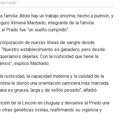
UBLICIDAD
a familia. Atrás hay un trabajo enorme, hecho a pulmón, y
aseguró Ximena Machado, integrante de la familia
r al Prado fue “un sueño cumplido”.
 incorporación de nuevas líneas de sangre desde
ay. “Nuestro establecimiento es ganadero, pero desde
eríamos dejarlas. Con la rusticidad que tiene la
bamos”, explicó Machado.
a rusticidad, la capacidad materna y la calidad de la
gentina le dieron una orientación carnicera más marcada,
na es gruesa, larga y de vellón pesado”, añadió.
dición de la Lincoln en Uruguay y devuelve al Prado una
e otras genéticas ovinas, reafirmando su vigencia y