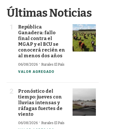
Últimas Noticias
República
Ganadera: fallo
final contra el
MGAP y el BCU se
conocerá recién en
al menos dos años
·
06/08/2026
Rurales El País
VALOR AGREGADO
Pronóstico del
tiempo: jueves con
lluvias intensas y
ráfagas fuertes de
viento
·
06/08/2026
Rurales El País