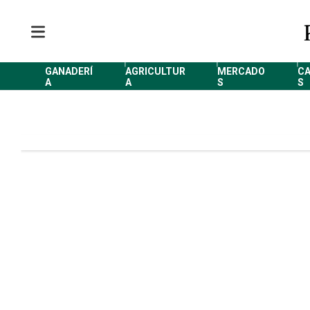
M
e
n
u
GANADERÍ
AGRICULTUR
MERCADO
C
A
A
S
S