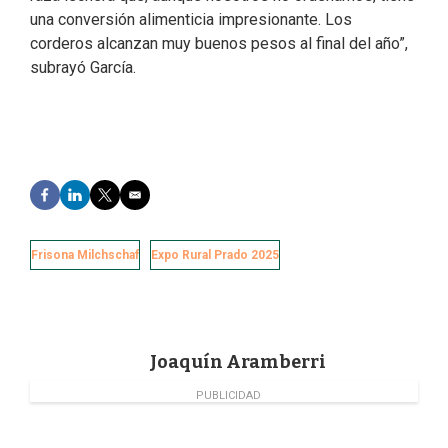
una conversión alimenticia impresionante. Los
corderos alcanzan muy buenos pesos al final del año”,
subrayó García.
F
L
T
E
a
i
w
m
c
n
i
a
e
k
t
i
Frisona Milchschaf
Expo Rural Prado 2025
b
e
t
l
o
d
e
o
I
r
k
n
Joaquín Aramberri
PUBLICIDAD