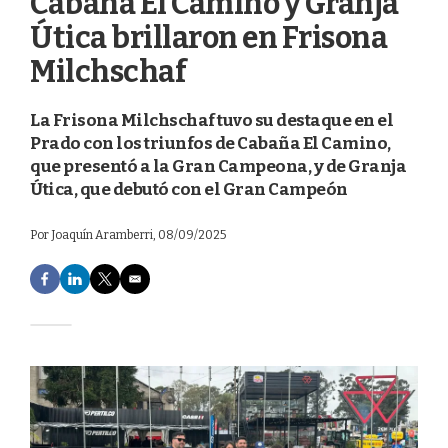
Cabaña El Camino y Granja
Útica brillaron en Frisona
Milchschaf
La Frisona Milchschaf tuvo su destaque en el
Prado con los triunfos de Cabaña El Camino,
que presentó a la Gran Campeona, y de Granja
Útica, que debutó con el Gran Campeón
Por
Joaquín Aramberri
, 08/09/2025
F
L
T
E
a
i
w
m
c
n
i
a
e
k
t
i
b
e
t
l
o
d
e
o
I
r
k
n