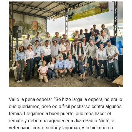
o
d
e
o
I
r
k
n
Valió la pena esperar. “Se hizo larga la espera, no era lo
que queríamos, pero es difícil pecharse contra algunos
temas. Llegamos a buen puerto, pudimos hacer el
remate y debemos agradecer a Juan Pablo Nieto, el
veterinario, costó sudor y lágrimas, y lo hicimos en