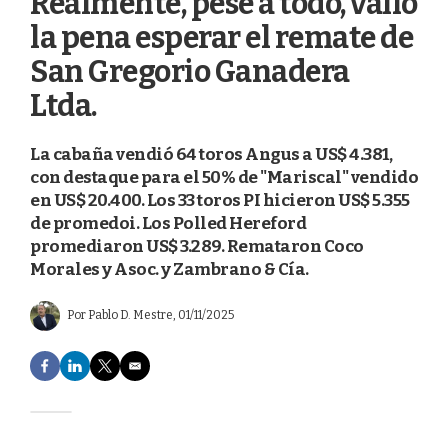
Realmente, pese a todo, valió
la pena esperar el remate de
San Gregorio Ganadera
Ltda.
La cabaña vendió 64 toros Angus a US$ 4.381,
con destaque para el 50% de "Mariscal" vendido
en US$ 20.400. Los 33 toros PI hicieron US$ 5.355
de promedoi. Los Polled Hereford
promediaron US$ 3.289. Remataron Coco
Morales y Asoc. y Zambrano & Cía.
Por
Pablo D. Mestre
, 01/11/2025
F
L
T
E
a
i
w
m
c
n
i
a
e
k
t
i
b
e
t
l