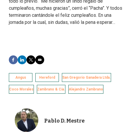
todo lo previo. “Me hicieron un lindo regalo de
cumpleaños, muchas gracias”, cerró el “Pacha”. Y todos
terminaron cantándole el feliz cumpleaños. En una
jornada por la cual, sin dudas, valió la pena esperar…
F
L
T
E
a
i
w
m
c
n
i
a
e
k
t
i
Angus
Hereford
San Gregorio Ganadera Ltda.
b
e
t
l
o
d
e
Coco Morales
Zambrano & Cía.
Alejandro Zambrano
o
I
r
k
n
Pablo D. Mestre