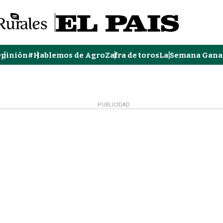
pinión
#Hablemos de Agro
Zafra de toros
La Semana Gana
PUBLICIDAD