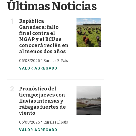
Últimas Noticias
República
Ganadera: fallo
final contra el
MGAP y el BCU se
conocerá recién en
al menos dos años
·
06/08/2026
Rurales El País
VALOR AGREGADO
Pronóstico del
tiempo: jueves con
lluvias intensas y
ráfagas fuertes de
viento
·
06/08/2026
Rurales El País
VALOR AGREGADO