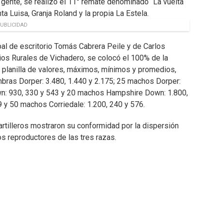
gente, se realizó el 11° remate denominado “La vuelta
a Luisa, Granja Roland y la propia La Estela.
UBLICIDAD
ipal de escritorio Tomás Cabrera Peile y de Carlos
cios Rurales de Vichadero, se colocó el 100% de la
 planilla de valores, máximos, mínimos y promedios,
ras Dorper: 3.480, 1.440 y 2.175; 25 machos Dorper:
wn: 930, 330 y 543 y 20 machos Hampshire Down: 1.800,
 y 50 machos Corriedale: 1.200, 240 y 576.
artilleros mostraron su conformidad por la dispersión
los reproductores de las tres razas.