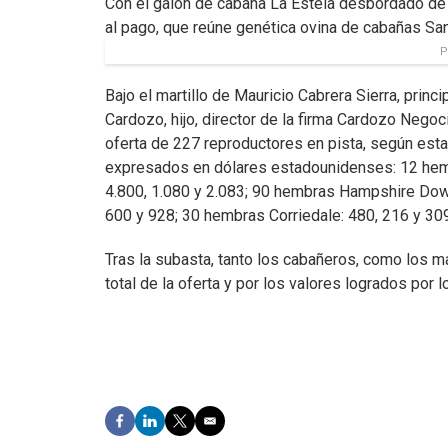
Con el galón de cabaña La Estela desbordado de 
al pago, que reúne genética ovina de cabañas Sant
P
Bajo el martillo de Mauricio Cabrera Sierra, princ
Cardozo, hijo, director de la firma Cardozo Nego
oferta de 227 reproductores en pista, según esta
expresados en dólares estadounidenses: 12 hemb
4.800, 1.080 y 2.083; 90 hembras Hampshire Do
600 y 928; 30 hembras Corriedale: 480, 216 y 309
Tras la subasta, tanto los cabañeros, como los m
total de la oferta y por los valores logrados por 
F
L
T
E
a
i
w
m