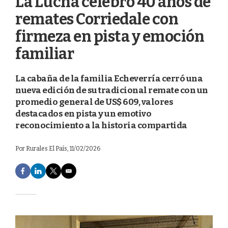
La Lucha celebró 40 años de
remates Corriedale con
firmeza en pista y emoción
familiar
La cabaña de la familia Echeverría cerró una
nueva edición de su tradicional remate con un
promedio general de US$ 609, valores
destacados en pista y un emotivo
reconocimiento a la historia compartida
Por
Rurales El País
, 11/02/2026
F
L
T
E
a
i
w
m
c
n
i
a
e
k
t
i
b
e
t
l
o
d
e