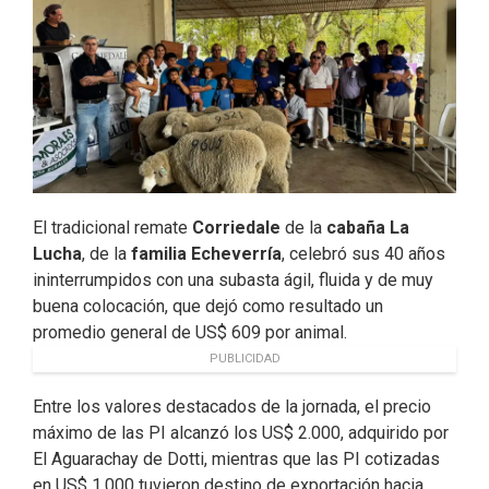
o
I
r
k
n
El tradicional remate
Corriedale
de la
cabaña La
Lucha
, de la
familia Echeverría
, celebró sus 40 años
ininterrumpidos con una subasta ágil, fluida y de muy
buena colocación, que dejó como resultado un
promedio general de US$ 609 por animal.
PUBLICIDAD
Entre los valores destacados de la jornada, el precio
máximo de las PI alcanzó los US$ 2.000, adquirido por
El Aguarachay de Dotti, mientras que las PI cotizadas
en US$ 1.000 tuvieron destino de exportación hacia