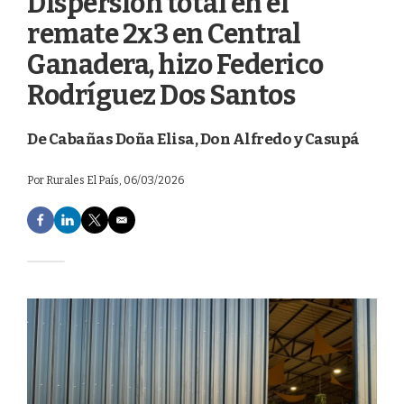
Dispersión total en el
remate 2x3 en Central
Ganadera, hizo Federico
Rodríguez Dos Santos
De Cabañas Doña Elisa, Don Alfredo y Casupá
Por
Rurales El País
, 06/03/2026
F
L
T
E
a
i
w
m
c
n
i
a
e
k
t
i
b
e
t
l
o
d
e
o
I
r
k
n