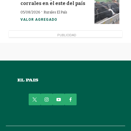
corrales en el este del país
·
05/08/2026
Rurales El País
VALOR AGREGADO
PUBLICIDAD
t
i
y
f
w
n
o
a
i
s
u
c
t
t
t
e
t
a
u
b
e
g
b
o