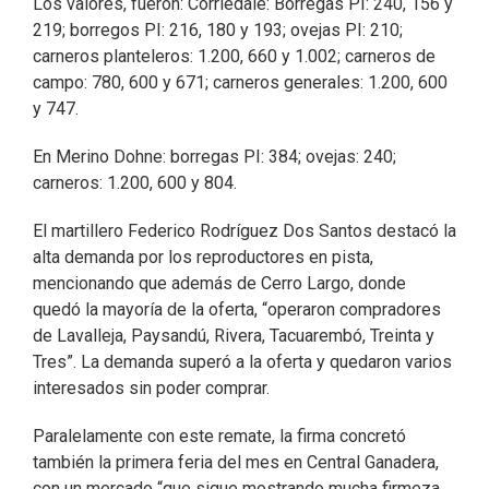
Los valores, fueron: Corriedale: Borregas PI: 240, 156 y
219; borregos PI: 216, 180 y 193; ovejas PI: 210;
carneros planteleros: 1.200, 660 y 1.002; carneros de
campo: 780, 600 y 671; carneros generales: 1.200, 600
y 747.
En Merino Dohne: borregas PI: 384; ovejas: 240;
carneros: 1.200, 600 y 804.
El martillero Federico Rodríguez Dos Santos destacó la
alta demanda por los reproductores en pista,
mencionando que además de Cerro Largo, donde
quedó la mayoría de la oferta, “operaron compradores
de Lavalleja, Paysandú, Rivera, Tacuarembó, Treinta y
Tres”. La demanda superó a la oferta y quedaron varios
interesados sin poder comprar.
Paralelamente con este remate, la firma concretó
también la primera feria del mes en Central Ganadera,
con un mercado “que sigue mostrando mucha firmeza