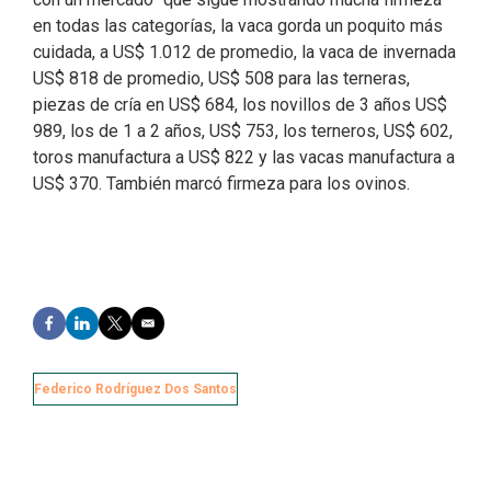
en todas las categorías, la vaca gorda un poquito más
cuidada, a US$ 1.012 de promedio, la vaca de invernada
US$ 818 de promedio, US$ 508 para las terneras,
piezas de cría en US$ 684, los novillos de 3 años US$
989, los de 1 a 2 años, US$ 753, los terneros, US$ 602,
toros manufactura a US$ 822 y las vacas manufactura a
US$ 370. También marcó firmeza para los ovinos.
F
L
T
E
a
i
w
m
c
n
i
a
e
k
t
i
Federico Rodríguez Dos Santos
b
e
t
l
o
d
e
o
I
r
k
n