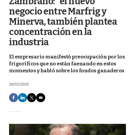
Zambrano: "el nuevo
negocio entre Marfrig y
Minerva, también plantea
concentración en la
industria
El empresario manifestó preocupación por los
frigoríficos que no están faenando en estos
momentos y habló sobre los fondos ganaderos
26/02/2025
F
L
T
E
a
i
w
m
c
n
i
a
e
k
t
i
b
e
t
l
o
d
e
o
I
r