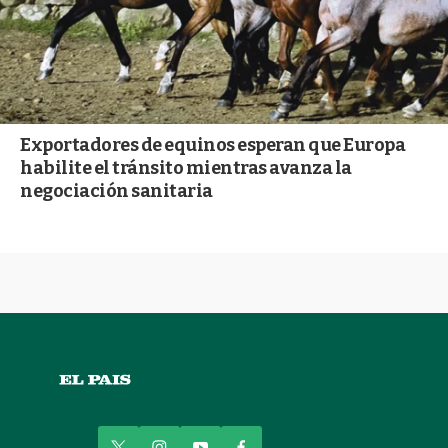
Exportadores de equinos esperan que Europa
habilite el tránsito mientras avanza la
negociación sanitaria
t
i
y
f