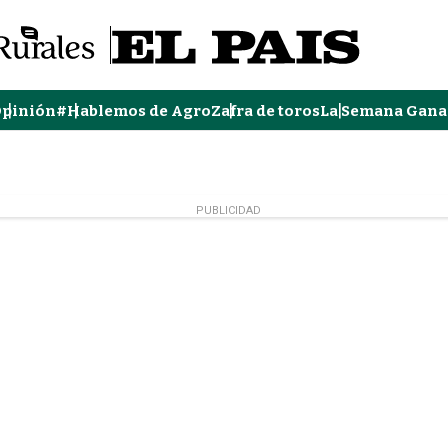
pinión
#Hablemos de Agro
Zafra de toros
La Semana Gana
PUBLICIDAD