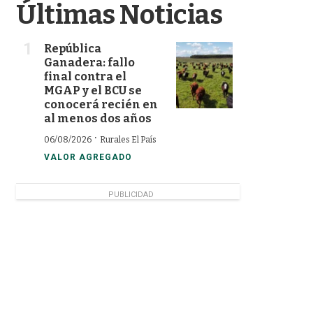
Últimas Noticias
República
Ganadera: fallo
final contra el
MGAP y el BCU se
conocerá recién en
al menos dos años
·
06/08/2026
Rurales El País
VALOR AGREGADO
PUBLICIDAD