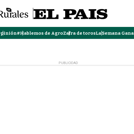
pinión
#Hablemos de Agro
Zafra de toros
La Semana Gana
PUBLICIDAD