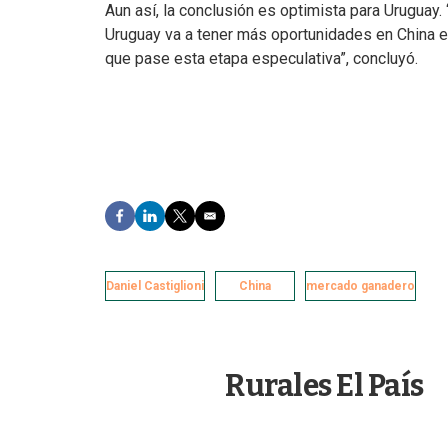
Aun así, la conclusión es optimista para Uruguay
Uruguay va a tener más oportunidades en China e
que pase esta etapa especulativa”, concluyó.
F
L
T
E
a
i
w
m
c
n
i
a
e
k
t
i
Daniel Castiglioni
b
e
t
l
China
mercado ganadero
o
d
e
o
I
r
k
n
Rurales El País