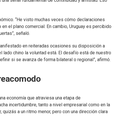
s una señal fundamental de continuidad y amistad. Eso
conómico. “He visto muchas veces cómo declaraciones
o en el plano comercial. En cambio, Uruguay es percibido
uertas”, señaló.
manifestado en reiteradas ocasiones su disposición a
 lado chino la voluntad está. El desafío está de nuestro
inir si se avanza de forma bilateral o regional”, afirmó.
 reacomodo
 una economía que atraviesa una etapa de
cha incertidumbre, tanto a nivel empresarial como en la
, quizás a un ritmo menor, pero con una dirección clara