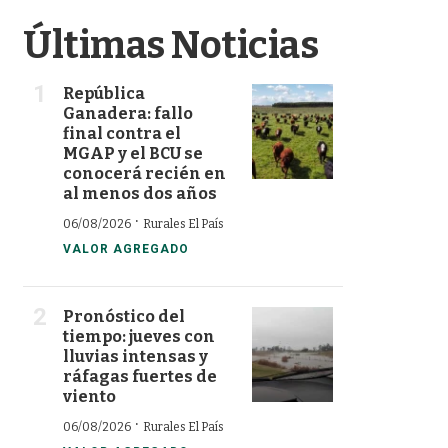
Últimas Noticias
República
Ganadera: fallo
final contra el
MGAP y el BCU se
conocerá recién en
al menos dos años
·
06/08/2026
Rurales El País
VALOR AGREGADO
Pronóstico del
tiempo: jueves con
lluvias intensas y
ráfagas fuertes de
viento
·
06/08/2026
Rurales El País