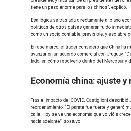
presidente, y más aún de un presidente nuevo, e
tiene un peso enorme para los chinos”, explicó.
Esa lógica se traslada directamente al plano e
políticas de otros países generan ruido inmediat
como un socio confiable, previsible, y eso abre p
En ese marco, el trader consideró que China ha 
avanzar en un acuerdo comercial con Uruguay. “Del
lado, en cómo resolverlo dentro del Mercosur y def
Economía china: ajuste y
Tras el impacto del COVID, Castiglioni describió
reordenamiento. “El parate fue fuerte y generó mu
calle. Hoy se ve una economía que volvió a crecer
hacia adelante”, sostuvo.