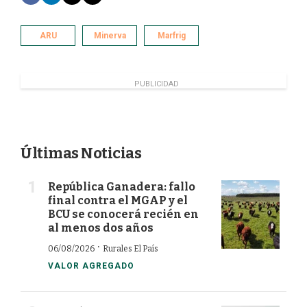
a
i
w
m
c
n
i
a
e
k
t
i
ARU
Minerva
Marfrig
b
e
t
l
o
d
e
o
I
r
k
n
PUBLICIDAD
Últimas Noticias
República Ganadera: fallo
final contra el MGAP y el
BCU se conocerá recién en
al menos dos años
·
06/08/2026
Rurales El País
VALOR AGREGADO