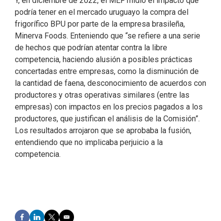
Y, en diciembre de 2022, el MEF midió el impacto que
podría tener en el mercado uruguayo la compra del
frigorífico BPU por parte de la empresa brasileña,
Minerva Foods. Enteniendo que “se refiere a una serie
de hechos que podrían atentar contra la libre
competencia, haciendo alusión a posibles prácticas
concertadas entre empresas, como la disminución de
la cantidad de faena, desconocimiento de acuerdos con
productores y otras operativas similares (entre las
empresas) con impactos en los precios pagados a los
productores, que justifican el análisis de la Comisión”.
Los resultados arrojaron que se aprobaba la fusión,
entendiendo que no implicaba perjuicio a la
competencia.
F
L
T
E