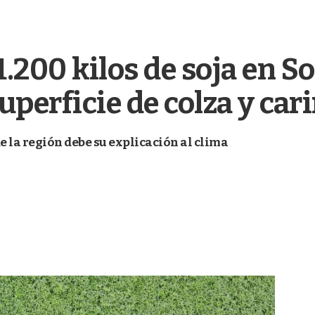
200 kilos de soja en So
perficie de colza y car
 la región debe su explicación al clima