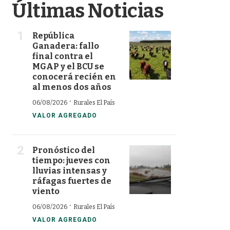
Últimas Noticias
República
Ganadera: fallo
final contra el
MGAP y el BCU se
conocerá recién en
al menos dos años
·
06/08/2026
Rurales El País
VALOR AGREGADO
Pronóstico del
tiempo: jueves con
lluvias intensas y
ráfagas fuertes de
viento
·
06/08/2026
Rurales El País
VALOR AGREGADO