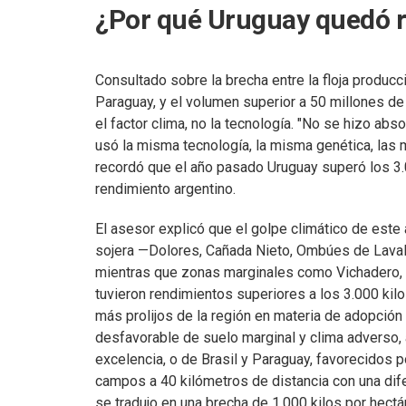
¿Por qué Uruguay quedó re
Consultado sobre la brecha entre la floja producc
Paraguay, y el volumen superior a 50 millones de 
el factor clima, no la tecnología. "No se hizo ab
usó la misma tecnología, la misma genética, las 
recordó que el año pasado Uruguay superó los 3.0
rendimiento argentino.
El asesor explicó que el golpe climático de este
sojera —Dolores, Cañada Nieto, Ombúes de Lavall
mientras que zonas marginales como Vichadero,
tuvieron rendimientos superiores a los 3.000 kilo
más prolijos de la región en materia de adopción
desfavorable de suelo marginal y clima adverso, 
excelencia, o de Brasil y Paraguay, favorecidos
campos a 40 kilómetros de distancia con una dife
se tradujo en una brecha de 1.000 kilos por hect