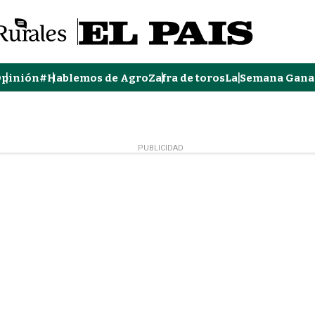
pinión
#Hablemos de Agro
Zafra de toros
La Semana Gana
PUBLICIDAD