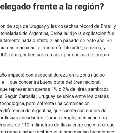
legado frente a la región?
ión de soja de Uruguay y las cosechas récord de Brasil y
toneladas de Argentina, Carballal dijo la explicación fue
solutamente nada distinto el año pasado de este año. Se
mismas máquinas, el mismo fertilizante", remarcó, y
00 kilos por hectárea en soja, por encima del propio
 año impactó con especial dureza en la zona núcleo
e—, que concentra buena parte del área nacional,
 que representan apenas 1% o 2% del área sembrada,
s. Según Carballal, Uruguay se ubica entre los países
 tecnológica, pero enfrenta una combinación
a diferencia de Argentina, que cuenta con suelos de
 por lluvias abundantes. Como ejemplo, mencionó dos
rencia de 110 milímetros de lluvia entre uno y otro, que
área pese a haber recibido el mismo manejo tecnológico.