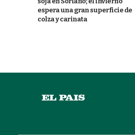
soja en Soriano; el invierno
espera una gran superficie de
colza y carinata
08/07/2026
AGRICULTURA