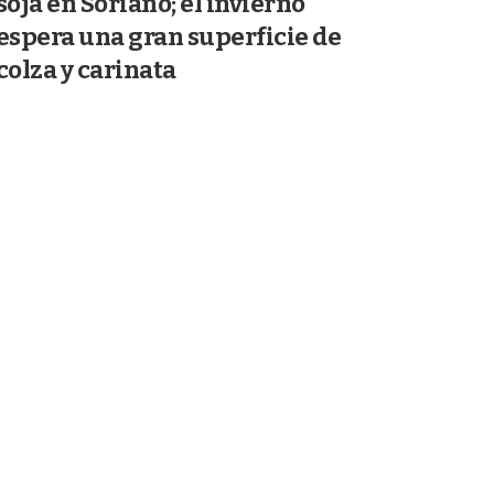
soja en Soriano; el invierno
espera una gran superficie de
colza y carinata
08/07/2026
AGRICULTURA