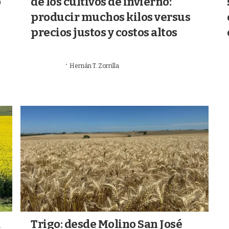
o
de los cultivos de invierno:
producir muchos kilos versus
precios justos y costos altos
·
12/07/2026
Hernán T. Zorrilla
AGRICULTURA
a
Trigo: desde Molino San José