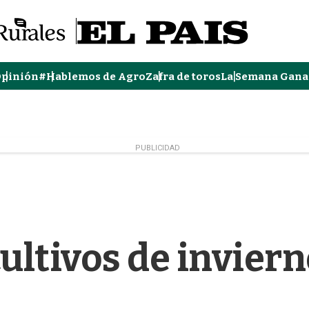
pinión
#Hablemos de Agro
Zafra de toros
La Semana Gana
PUBLICIDAD
ultivos de invier