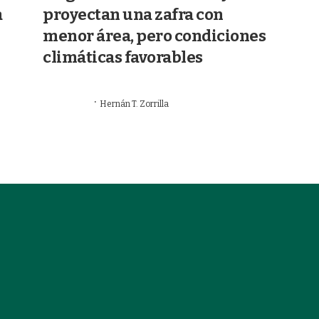
a
proyectan una zafra con
menor área, pero condiciones
climáticas favorables
·
02/07/2026
Hernán T. Zorrilla
AGRICULTURA