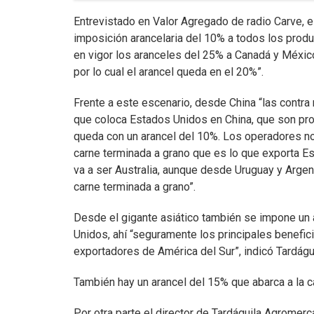
Entrevistado en Valor Agregado de radio Carve, e
imposición arancelaria del 10% a todos los produ
en vigor los aranceles del 25% a Canadá y México
por lo cual el arancel queda en el 20%”.
Frente a este escenario, desde China “las contr
que coloca Estados Unidos en China, que son prod
queda con un arancel del 10%. Los operadores no
carne terminada a grano que es lo que exporta Es
va a ser Australia, aunque desde Uruguay y Argen
carne terminada a grano”.
Desde el gigante asiático también se impone un 
Unidos, ahí “seguramente los principales benefi
exportadores de América del Sur”, indicó Tardágui
También hay un arancel del 15% que abarca a la carn
Por otra parte el director de Tardáguila Agrome