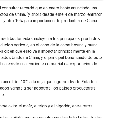
l consultor recordó que en enero había anunciado una
ctos de China, “y ahora desde este 4 de marzo, entraron
, y otro 10% para importación de productos de China,
a medidas tomadas incluyen a los principales productos
uctos agrícola, en el caso de la carne bovina y suina
s dicen que esto va a impactar principalmente en la
tados Unidos a China, y el principal beneficiado de esto
tina existe una corriente comercial de exportación de
arancel del 10% a la soja que ingrese desde Estados
ciados vamos a ser nosotros, los países productores
la.
e aviar, el maíz, el trigo y el algodón, entre otros.
rcados, señaló que es posible que desde Estados Unidos