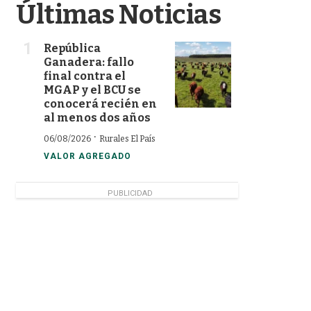
Últimas Noticias
República
Ganadera: fallo
final contra el
MGAP y el BCU se
conocerá recién en
al menos dos años
·
06/08/2026
Rurales El País
VALOR AGREGADO
PUBLICIDAD