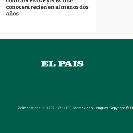
contra el MGAP y el BCU se
conocerá recién en al menos dos
años
Zelmar Michelini 1287, CP.11100, Montevideo, Uruguay. Copyright ®
E