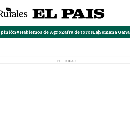
pinión
#Hablemos de Agro
Zafra de toros
La Semana Gana
PUBLICIDAD