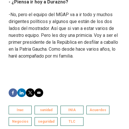
- ¿Piensa ir hoy a Durazno?
-No, pero el equipo del MGAP va a ir todo y muchos
dirigentes políticos y algunos que están de los dos
lados del mostrador. Así que si van a estar varios de
nuestro equipo. Pero les doy una primicia. Voy a ser el
primer presidente de la República en desfilar a caballo
en la Patria Gaucha. Como desde hace varios años, lo
haré acompañado por mi familia.
F
L
T
E
a
i
w
m
c
n
i
a
e
k
t
i
Inac
sanidad
INIA
Acuerdos
b
e
t
l
o
d
e
Negocios
seguridad
TLC
o
I
r