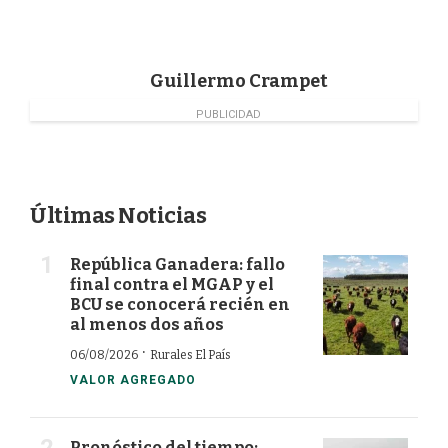
k
n
Guillermo Crampet
PUBLICIDAD
Últimas Noticias
República Ganadera: fallo
final contra el MGAP y el
BCU se conocerá recién en
al menos dos años
·
06/08/2026
Rurales El País
VALOR AGREGADO
Pronóstico del tiempo: