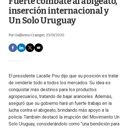
Fuerte combate al abigeato,
inserción internacional y
Un Solo Uruguay
Por
Guillermo Crampet
, 23/01/2020
F
L
T
E
a
i
w
m
c
n
i
a
e
k
t
i
b
e
t
l
o
d
e
El presidente Lacalle Pou dijo que su posición es tratar
o
I
r
de venderle todo a todos los mercados. Su idea es
k
n
conquistar más destinos para los productos
agropecuarios, tratando de bajar aranceles. Además,
aseguró que su gobierno hará un fuerte trabajo en la
lucha contra el abigeato, brindando más apoyo a la
policía. También destacó la irrupción del Movimiento Un
Solo Uruguay, considerándolo como "una bendición para