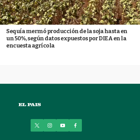
Sequía mermó producción de la soja hasta en
un 50%, según datos expuestos por DIEA en la
encuesta agrícola
t
i
y
f
w
n
o
a
i
s
u
c