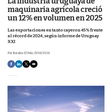
La industria uruguaya de
maquinaria agrícola creció
un 12% en volumen en 2025
Las exportaciones en tanto cayeron 45% frente
al récord de 2024, según informe de Uruguay
XXI
Por
Rurales El País
, 15/06/2026
F
L
T
E
a
i
w
m
c
n
i
a
e
k
t
i
b
e
t
l
o
d
e
o
I
r
k
n