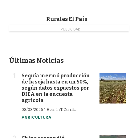
o
I
r
k
n
Rurales El País
PUBLICIDAD
Últimas Noticias
Sequía mermó producción
de la soja hasta en un 50%,
según datos expuestos por
DIEA en la encuesta
agrícola
·
08/08/2026
Hernán T. Zorrilla
AGRICULTURA