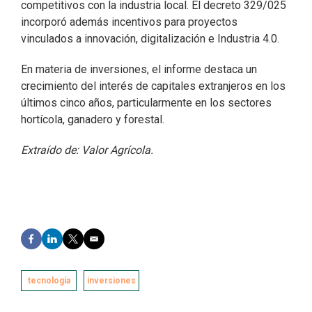
competitivos con la industria local. El decreto 329/025
incorporó además incentivos para proyectos
vinculados a innovación, digitalización e Industria 4.0.
En materia de inversiones, el informe destaca un
crecimiento del interés de capitales extranjeros en los
últimos cinco años, particularmente en los sectores
hortícola, ganadero y forestal.
Extraído de: Valor Agrícola.
F
L
T
E
a
i
w
m
c
n
i
a
e
k
t
i
tecnología
inversiones
b
e
t
l
o
d
e